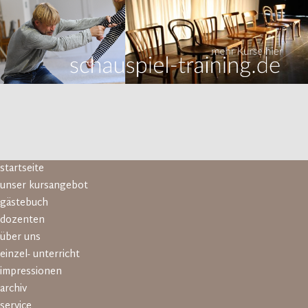
Navigation
startseite
überspringen
unser kursangebot
gästebuch
dozenten
über uns
einzel- unterricht
impressionen
archiv
service