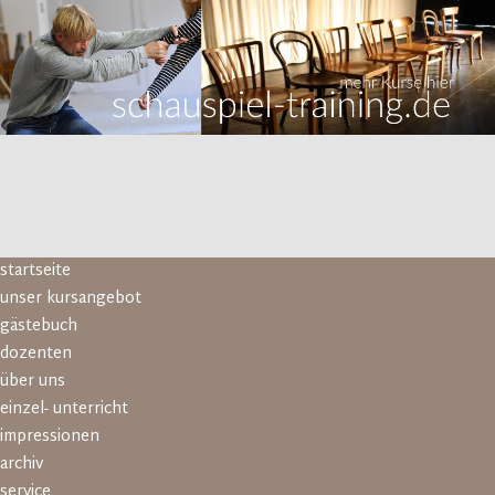
Navigation
startseite
überspringen
unser kursangebot
gästebuch
dozenten
über uns
einzel- unterricht
impressionen
archiv
service