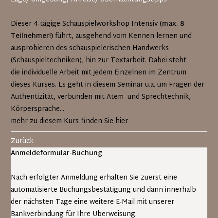
Dieser 4-tägige Schauspielworkshop Intensiv
(max. 8
Teilnehmer!)
führt, ausgehend vom Kennen lernen und
ausprobieren des schauspielerischen Handwerks
(Schauspieltechniken), hin zur Textarbeit. Dabei steht
die individuelle Arbeit mit jedem Einzelnen im Zentrum
dieses Kurses. Es geht in diesem Seminar u.a. um Fragen der
Authentizität, verbunden mit Atem- und Sprechtechnik,
Körpersprache...
mehr zu diesem Kurs finden Sie hier
Zurück
Anmeldeformular-Buchung
Nach erfolgter Anmeldung erhalten Sie zuerst eine
automatisierte Buchungsbestätigung und dann innerhalb
der nächsten Tage eine weitere E-Mail mit unserer
Bankverbindung für Ihre Überweisung.