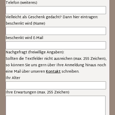
Telefon (weiteres)
Gruppen- und Einzelimprovisationen
Textarbeit (Monologarbeit, Dialoge), Texte werden
Vielleicht als Geschenk gedacht? Dann hier eintragen:
vom Kursleiter verteilt und können mitgebracht
beschenkt wird (Name)
werden
Sensibilisierungs- und Konzentrationsübungen
Dialogübungen (Auseinandersetzung,
beschenkt wird E-Mail
Konfliktfähigkeit)
Schauspielerische Theorie und Technik (Situation,
Nachgefragt (freiwillige Angaben):
Wahrhaftigkeit, Wiederholbarkeit, Untertext u.a.)
Sollten die Textfelder nicht ausreichen (max. 255 Zeichen),
professionelles Feedback
so können Sie uns gern über Ihre Anmeldung hinaus noch
eine Mail über unseren
Kontakt
schreiben.
Am Ende des Schauspielworkshops hat jeder Teilnehmer die
Ihr Alter
Möglichkeit in einem Vieraugengespräch eine ehrliche
Einschätzung über den Stand seiner Fähigkeiten, sowie
Empfehlungen für sein künftiges Vorgehen zu bekommen.
Ihre Erwartungen (max. 255 Zeichen)
Zielgruppe des Schauspielkurses / Schauspielworkshops:
Willkommen sind sowohl alle, die erwägen die