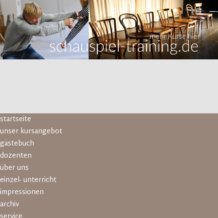
Navigation
startseite
überspringen
unser kursangebot
gästebuch
dozenten
über uns
einzel- unterricht
impressionen
archiv
service