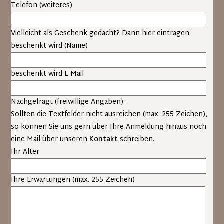
Telefon (weiteres)
Gruppen- und Einzelimprovisationen
Textarbeit (Monologarbeit, Dialoge), Texte werden
Vielleicht als Geschenk gedacht? Dann hier eintragen:
vom Kursleiter verteilt und können mitgebracht
beschenkt wird (Name)
werden
Sensibilisierungs- und Konzentrationsübungen
Dialogübungen (Auseinandersetzung,
beschenkt wird E-Mail
Konfliktfähigkeit)
Schauspielerische Theorie und Technik (Situation,
Nachgefragt (freiwillige Angaben):
Wahrhaftigkeit, Wiederholbarkeit, Untertext u.a.)
Sollten die Textfelder nicht ausreichen (max. 255 Zeichen),
professionelles Feedback
so können Sie uns gern über Ihre Anmeldung hinaus noch
eine Mail über unseren
Kontakt
schreiben.
Am Ende des Schauspielworkshops hat jeder Teilnehmer die
Ihr Alter
Möglichkeit in einem Vieraugengespräch eine ehrliche
Einschätzung über den Stand seiner Fähigkeiten, sowie
Empfehlungen für sein künftiges Vorgehen zu bekommen.
Ihre Erwartungen (max. 255 Zeichen)
Zielgruppe des Schauspielkurses / Schauspielworkshops:
Willkommen sind sowohl alle, die erwägen die