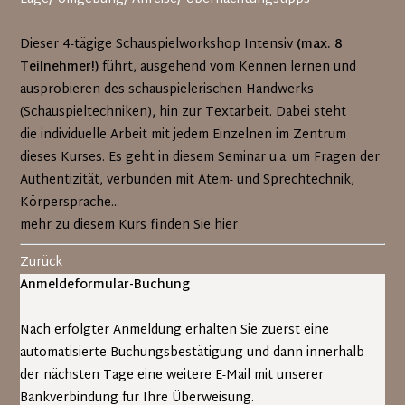
Dieser 4-tägige Schauspielworkshop Intensiv
(max. 8
Teilnehmer!)
führt, ausgehend vom Kennen lernen und
ausprobieren des schauspielerischen Handwerks
(Schauspieltechniken), hin zur Textarbeit. Dabei steht
die individuelle Arbeit mit jedem Einzelnen im Zentrum
dieses Kurses. Es geht in diesem Seminar u.a. um Fragen der
Authentizität, verbunden mit Atem- und Sprechtechnik,
Körpersprache...
mehr zu diesem Kurs finden Sie hier
Zurück
Anmeldeformular-Buchung
Nach erfolgter Anmeldung erhalten Sie zuerst eine
automatisierte Buchungsbestätigung und dann innerhalb
der nächsten Tage eine weitere E-Mail mit unserer
Bankverbindung für Ihre Überweisung.