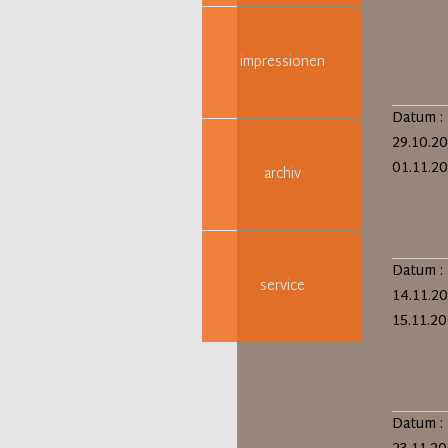
impressionen
Datum :
29.10.20
01.11.2
archiv
Datum :
service
14.11.20
15.11.2
Datum :