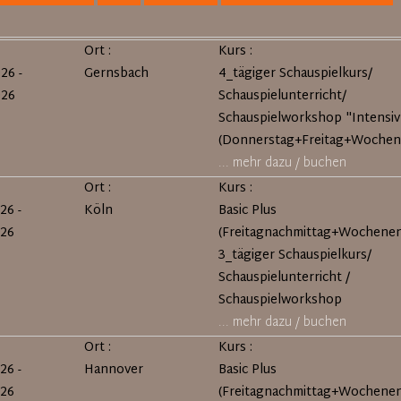
Ort :
Kurs :
26 -
Gernsbach
4_tägiger Schauspielkurs/
026
Schauspielunterricht/
Schauspielworkshop "Intensiv
(Donnerstag+Freitag+Wochen
... mehr dazu / buchen
Ort :
Kurs :
26 -
Köln
Basic Plus
026
(Freitagnachmittag+Wochene
3_tägiger Schauspielkurs/
Schauspielunterricht /
Schauspielworkshop
... mehr dazu / buchen
Ort :
Kurs :
26 -
Hannover
Basic Plus
026
(Freitagnachmittag+Wochene