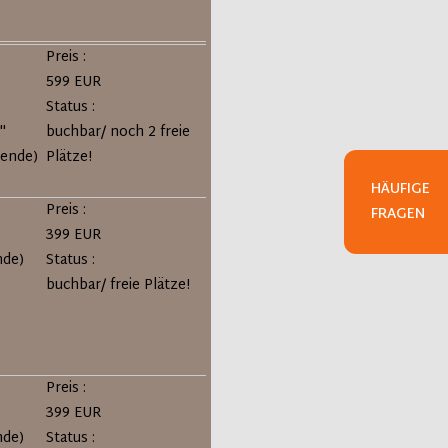
Preis :
599 EUR
Status :
"
buchbar/ noch 2 freie
ende)
Plätze!
HÄUFIGE
Preis :
FRAGEN
399 EUR
nde)
Status :
buchbar/ freie Plätze!
Preis :
399 EUR
nde)
Status :