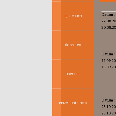
Datum :
gästebuch
27.08.20
30.08.2
dozenten
Datum :
11.09.20
13.09.2
über uns
Datum :
einzel- unterricht
23.10.20
25.10.2