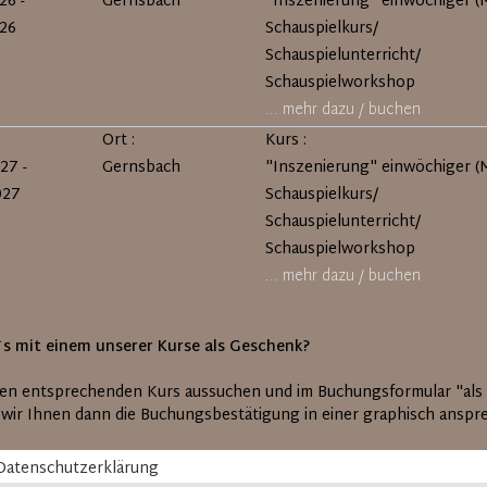
26 -
Gernsbach
"Inszenierung" einwöchiger (M
026
Schauspielkurs/
Schauspielunterricht/
Schauspielworkshop
... mehr dazu / buchen
Ort :
Kurs :
27 -
Gernsbach
"Inszenierung" einwöchiger (M
027
Schauspielkurs/
Schauspielunterricht/
Schauspielworkshop
... mehr dazu / buchen
s mit einem unserer Kurse als Geschenk?
den entsprechenden Kurs aussuchen und im Buchungsformular "al
 wir Ihnen dann die Buchungsbestätigung in einer graphisch anspr
Datenschutzerklärung