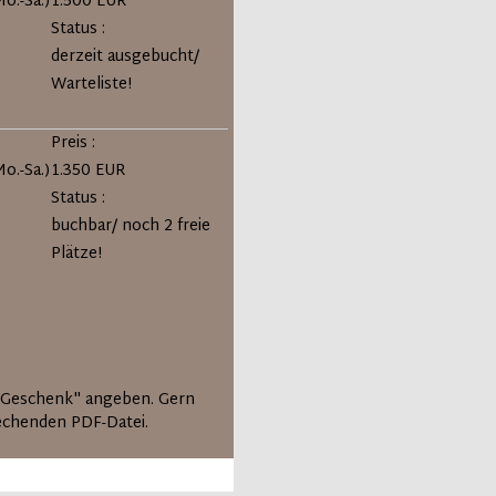
o.-Sa.)
1.500 EUR
Status :
derzeit ausgebucht/
Warteliste!
Preis :
o.-Sa.)
1.350 EUR
Status :
buchbar/ noch 2 freie
Plätze!
s Geschenk" angeben. Gern
echenden PDF-Datei.