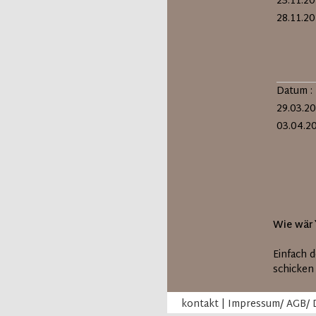
23.11.20
28.11.2
Datum :
29.03.20
03.04.2
Wie wär`
Einfach 
schicken
kontakt
|
Impressum/ AGB/ 