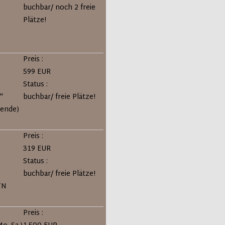
buchbar/ noch 2 freie
Plätze!
Preis :
599 EUR
Status :
"
buchbar/ freie Plätze!
ende)
Preis :
319 EUR
Status :
buchbar/ freie Plätze!
TN
Preis :