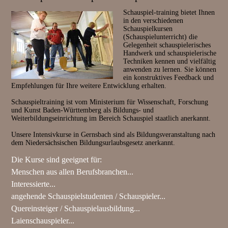
Schauspiel-training bietet Ihnen
in den verschiedenen
Schauspielkursen
(Schauspielunterricht) die
Gelegenheit schauspielerisches
Handwerk und schauspielerische
Techniken kennen und vielfältig
anwenden zu lernen. Sie können
ein konstruktives Feedback und
Empfehlungen für Ihre weitere Entwicklung erhalten.
Schauspieltraining ist vom Ministerium für Wissenschaft, Forschung
und Kunst Baden-Württemberg als Bildungs- und
Weiterbildungseinrichtung im Bereich Schauspiel staatlich anerkannt.
Unsere Intensivkurse in Gernsbach sind als Bildungsveranstaltung nach
dem Niedersächsischen Bildungsurlaubsgesetz anerkannt.
Die Kurse sind geeignet für:
Menschen aus allen Berufsbranchen...
als Persönlichkeitstraining, zur Steigerung von Authentizität und
Interessierte...
Überzeugungskraft.
die sich einfach nur mal ausprobieren möchten und Freude an der
angehende Schauspielstudenten / Schauspieler...
Z.B. zum Training für Vorträge und andere öffentliche Auftritte
Begegnung mit anderen haben und die ausgesprochen gute Stimmung
als Schauspielunterricht/ Fortbildung zur Vorbereitung auf eine
Quereinsteiger / Schauspielausbildung...
und sehr positive Gruppendynamik in unseren Kursen genießen
Aufnahmeprüfung an einer Schauspielschule, ein Casting oder ein
möchten.
zur Orientierung und Schauspielausbildung für diejenigen, die das
Laienschauspieler...
Vorsprechen (u.a. Monologarbeit / Vorsprechrollen).