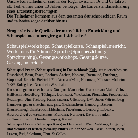
Unsere Kursteilnehmer sind in der Regel zwischen 16 und 65 Jahren
alt. Teilnehmer unter 18 Jahren benötigen die Einverständniserklärung
eines Erziehungsberechtigten.
Die Teilnehmer kommen aus dem gesamten deutschsprachigen Raum
und teilweise sogar darüber hinaus.
Neugierde ist die Quelle aller menschlichen Entwicklung und
Schauspiel macht neugierig auf sich selbst!
Schauspielworkshops, Schauspielkurse, Schauspielunterricht,
Workshops für Stimme/ Sprache (Sprecherziehung/
Sprechtraining), Gesangsworkshops, Gesangskurse,
Gesangsunterricht:
Schauspiel lernen (Schauspielkurs) in Deutschland:
Köln
, gut zu erreichen aus:
Düsseldorf, Bonn, Essen, Bochum, Aachen, Koblenz, Dortmund, Duisburg,
Wuppertal, Krefeld, Bielefeld, Frankfurt am Main, Hannover, Münster, Mülheim,
NRW, Ruhrgebiet, Nordrhein Westphalen
Karlsruhe
, gut zu erreichen aus: Stuttgart, Mannheim, Frankfurt am Main, Mainz,
Heilbronn, Heidelberg, Tübingen, Darmstadt, Wiesbaden, Pforzheim, Freudenstadt,
Reutlingen, Ulm, Freiburg, Kaiserslautern, Offenburg, BW, Baden Württemberg
Hannover
, gut zu erreichen aus: ganz Niedersachsen, Hamburg, Bremen,
Braunschweig, Osnabrück, Hildesheim, Paderborn, Oldenburg, Lübeck...
Augsburg
, gut zu erreichen aus: München, Nürnberg, Bayern, Franken
in Planung: Berlin, Dresden, Leipzig, Kassel
Schauspiel lernen (Schauspielkurs) in Österreich:
Wien
, Salzburg, Bregenz, Graz
und Schauspiel lernen (Schauspielkurs) in der Schweiz:
Basel
, Zürich, Bern,
Luzern, Biel, Solothurn, Chur, St.Gallen