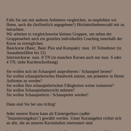
Thomas Höhne.
lachen musst, das war wirklich mein Plan und auch wenn ich mich
bereits eher im Flieger Richtung Los Angeles gesehen habe, statt auf
Zuletzt sollte noch erwähnt werden, dass die Ausbildung in Gernsbach
einer Theaterbühne einer Schauspielschule, so bewarb ich mich doch
viel Eigeninitiative voraussetzt und das selbstständige Arbeiten dabei
an der Schauspielschule in Hannover.
eine große Rolle spielt.
Falls Sie uns mit anderen Anbietern vergleichen, so empfehlen wir
Wahrscheinlich einfach nur für mein Gewissen, aber vor allem auch,
Dabei wurde ich immer ermuntert, auch andere Lehrer und Kurse zu
Ihnen, auch die (hoffentlich angegebene!) Höchstteilnehmerzahl mit zu
weil du mir in unserem privaten Gespräch am Ende des Workshops mit
besuchen, jede Erfahrung in dem Bereich zu kultivieren und zu suchen.
betrachten.
den Worten „mach es, Großer“ den nötigen Motivationsschub gegeben
Denn so wächst der eigene Werkzeugkasten und ermöglicht so ein
Wir arbeiten in vergleichsweise kleinen Gruppen, um neben der
hast, ohne den ich dir heute nicht stolz verkünden könnte, dass ich an
größeres und differenzierteres Spiel. Thomas sagte einmal zu mir:
Gruppenarbeit auch ein gezieltes individuelles Coaching innerhalb der
der Hmtm Hannover angenommen wurde und nun zum
„Du wirst dich noch wundern. Ich werde nur einer von Vielen sein, die
Kurse zu ermöglichen.
Sommersemester Schauspiel studieren darf.
du in deiner Laufbahn treffen wirst. Denn man lernt nie aus.“
Basickurse (Basic, Basic Plus und Kompakt): max. 10 Teilnehmer (in
Durch diese Email will ich Danke sagen, dafür, dass ich ohne dich
Ausnahmefällen bis 12)
wahrscheinlich nie den Mut gefunden hätte, meinem Herzen zu folgen.
In diesem Sinne kann ich jedem Menschen empfehlen, diesen Höhne
Internsivkurse: max. 8 TN (in manchen Kursen auch nur max. 6 oder
Herzliche Grüße Samuel Distelrath" (13.01.2022)
einmal kennenzulernen - sei es nur aus reinem Interesse an der
4 TN; siehe Kursbeschreibung)
Schauspielerei oder dem Wunsch, den abenteuerlichen Weg einer
privaten Schauspielausbildung zu gehen.
Sie wollen sich im Schauspiel ausprobieren / Schauspiel lernen?
Für mich war es perfekt und ich bin sehr froh, mit diesem Menschen
Sie wollen schauspielerisches Handwerk nutzen, um präsenter in Ihrem
auch weiterhin in freundschaftlicher Weise verbunden zu sein. Und
Auftreten zu werden?
dafür sage ich einfach: Danke.
Sie wollen Ihre schauspielerischen Fähigkeiten weiter trainieren?
Sie wollen Schauspielunterricht nehmen?
Sie wollen Schauspielerin / Schauspieler werden?
Dann sind Sie bei uns richtig!
Jeder unserer Kurse kann als Einsteigerkurs (außer
"Inszenierungskurs") gewählt werden. Unser Kursangebot richtet sich
an alle, die an unseren Kursinhalten interessiert sind.