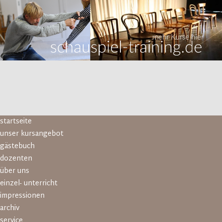
Navigation
startseite
überspringen
unser kursangebot
gästebuch
dozenten
über uns
einzel- unterricht
impressionen
archiv
service