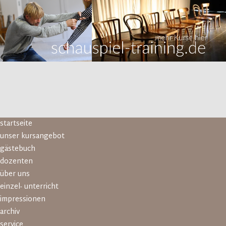
Navigation
startseite
überspringen
unser kursangebot
gästebuch
dozenten
über uns
einzel- unterricht
impressionen
archiv
service