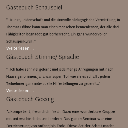
Gästebuch Schauspiel
"...Kunst, Leidenschaft und die sinnvolle pädagogische Vermittlung. In
Thomas Höhne kann man einen Menschen kennenlernen, der alle drei
Fähigkeiten begnadet gut berherrscht. Ein ganz wundervoller
Schauspielkurs!..."
Gästebuch
Weiterlesen …
Schauspiel
Gästebuch Stimme/ Sprache
"...Ich habe sehr viel gelernt und jede Menge Anregungen mit nach
Hause genommen. Jana war super! Toll wie sie es schafft jedem
Teilnehmer ganz individuelle Hilfestellungen zu geben!!!..."
Gästebuch
Weiterlesen …
Stimme/
Gästebuch Gesang
Sprache
"...kompetent, freundlich, frech. Dazu eine wunderbare Gruppe
mit unterschiedlichsten Liedern. Das ganze Seminar war eine
Bereicherung von Anfang bis Ende. Diese Art der Arbeit macht