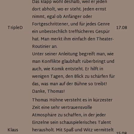
Das klapp wohl deshalb, weil er jeden
dort abholt, wo er steht. Jeden ernst
nimmt, egal ob Anfänger oder
Fortgeschrittener, und für jedes Genre
TripleD
17.08.20
ein unbestechlich treffsicheres Gespür
hat. Man merkt ihm einfach den Theater-
Routinier an.
Unter seiner Anleitung begreift man, wie
man Konflikte glaubhaft rüberbringt und
auch, wie Komik entsteht. Er hilft in
wenigen Tagen, den Blick zu schärfen für
das, was man auf der Bühne so treibt!
Danke, Thomas!
Thomas Höhne versteht es in kürzester
Zeit eine sehr vertrauensvolle
Atmosphäre zu schaffen, in der jeder
Einzelne sein schauspielerisches Talent
Klaus
herausholt. Mit Spaß und Witz vermittelt
15.08.20